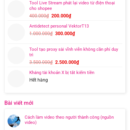
Tool Live Stream phát lại video từ điện thoại
là:
tại
cho shopee
400.000₫.
là:
Giá
Giá
400.000
₫
200.000
₫
200.000₫.
gốc
hiện
Antidetect personal VektorT13
là:
tại
Giá
Giá
1.000.000
₫
300.000
₫
400.000₫.
là:
gốc
hiện
200.000₫.
là:
tại
Tool tạo proxy sài vĩnh viễn không cần phí duy
1.000.000₫.
là:
trì
300.000₫.
Giá
Giá
3.500.000
₫
2.500.000
₫
gốc
hiện
Kháng tài khoản X bị tắt kiếm tiền
là:
tại
Hết hàng
3.500.000₫.
là:
2.500.000₫.
Bài viết mới
Cách làm video theo người thành công (nguồn
video)