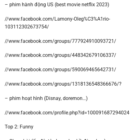
– phim hành động US (best movie netflix 2023)
//www.facebook.com/Lamony-Oleg%C3%A1rio-
103112302673754/
//www.facebook.com/groups/777924910093721/
//www.facebook.com/groups/448342679106337/
//www.facebook.com/groups/590069465642731/
//www.facebook.com/groups/1318136548366676/?
– phim hoạt hình (Disnay, doremon…)
//www.facebook.com/profile.php?id=100091687294024
Top 2: Funny