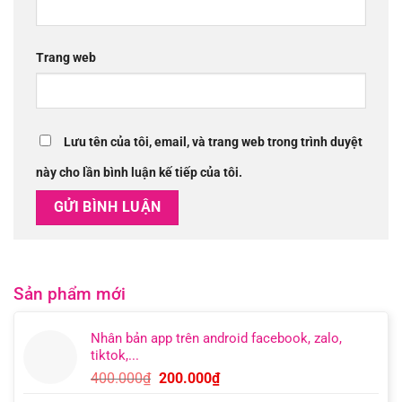
Trang web
Lưu tên của tôi, email, và trang web trong trình duyệt
này cho lần bình luận kế tiếp của tôi.
Sản phẩm mới
Nhân bản app trên android facebook, zalo,
tiktok,...
Giá
Giá
400.000
₫
200.000
₫
gốc
hiện