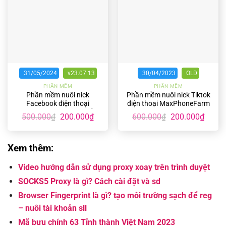
31/05/2024
v23.07.13
30/04/2023
OLD
PHẦN MỀM
PHẦN MỀM
Phần mềm nuôi nick
Phần mềm nuôi nick Tiktok
Facebook điện thoại
điện thoại MaxPhoneFarm
MaxPhoneFarm vĩnh viễn
TikTok
Giá
Giá
Giá
Giá
500.000
200.000
₫
600.000
200.000
₫
₫
₫
gốc
hiện
gốc
hiện
là:
tại
là:
tại
500.000₫.
là:
600.000₫.
là:
200.000₫.
200.00
Xem thêm:
Video hướng dẫn sử dụng proxy xoay trên trình duyệt
SOCKS5 Proxy là gì? Cách cài đặt và sd
Browser Fingerprint là gì? tạo môi trường sạch để reg
– nuôi tài khoản sll
Mã bưu chính 63 Tỉnh thành Việt Nam 2023