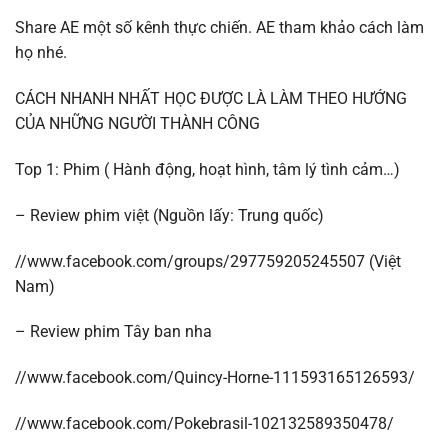
Share AE một số kênh thực chiến. AE tham khảo cách làm
họ nhé.
CÁCH NHANH NHẤT HỌC ĐƯỢC LÀ LÀM THEO HƯỚNG
CỦA NHỮNG NGƯỜI THÀNH CÔNG
Top 1: Phim ( Hành động, hoạt hình, tâm lý tình cảm…)
– Review phim việt (Nguồn lấy: Trung quốc)
//www.facebook.com/groups/297759205245507 (Việt
Nam)
– Review phim Tây ban nha
//www.facebook.com/Quincy-Horne-111593165126593/
//www.facebook.com/Pokebrasil-102132589350478/