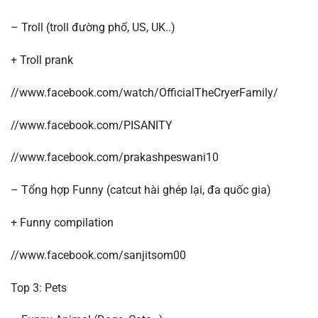
– Troll (troll đường phố, US, UK..)
+ Troll prank
//www.facebook.com/watch/OfficialTheCryerFamily/
//www.facebook.com/PISANITY
//www.facebook.com/prakashpeswani10
– Tổng hợp Funny (catcut hài ghép lại, đa quốc gia)
+ Funny compilation
//www.facebook.com/sanjitsom00
Top 3: Pets