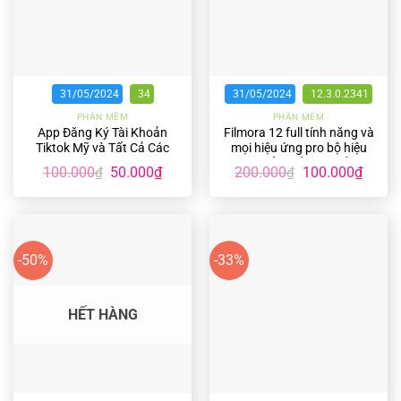
31/05/2024
34
31/05/2024
12.3.0.2341
PHẦN MỀM
PHẦN MỀM
App Đăng Ký Tài Khoản
Filmora 12 full tính năng và
Tiktok Mỹ và Tất Cả Các
mọi hiệu ứng pro bộ hiệu
Nước trên android
ứng chỉnh sửa hình ảnh
Giá
Giá
Giá
Giá
100.000
50.000
₫
200.000
100.000
₫
₫
₫
chuyên nghiệp
gốc
hiện
gốc
hiện
là:
tại
là:
tại
100.000₫.
là:
200.000₫.
là:
50.000₫.
100.00
-50%
-33%
HẾT HÀNG