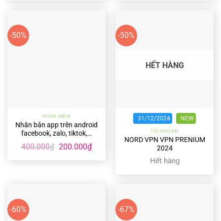
-50%
-50%
HẾT HÀNG
PHẦN MỀM
31/12/2024
NEW
Nhân bản app trên android
TÀI KHOẢN
facebook, zalo, tiktok,…
NORD VPN VPN PRENIUM
Giá
Giá
400.000
200.000
₫
₫
2024
gốc
hiện
là:
tại
Hết hàng
400.000₫.
là:
200.000₫.
-60%
-67%