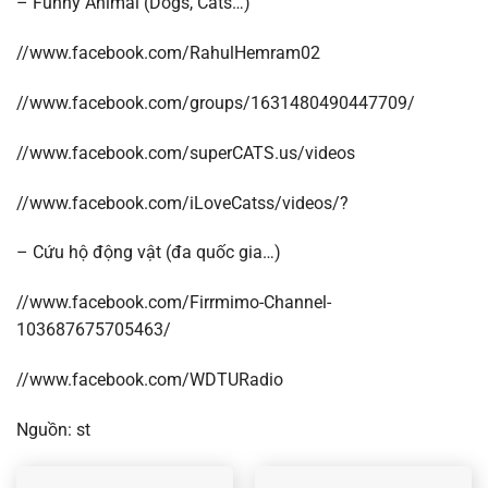
– Funny Animal (Dogs, Cats…)
//www.facebook.com/RahulHemram02
//www.facebook.com/groups/1631480490447709/
//www.facebook.com/superCATS.us/videos
//www.facebook.com/iLoveCatss/videos/?
– Cứu hộ động vật (đa quốc gia…)
//www.facebook.com/Firrmimo-Channel-
103687675705463/
//www.facebook.com/WDTURadio
Nguồn: st