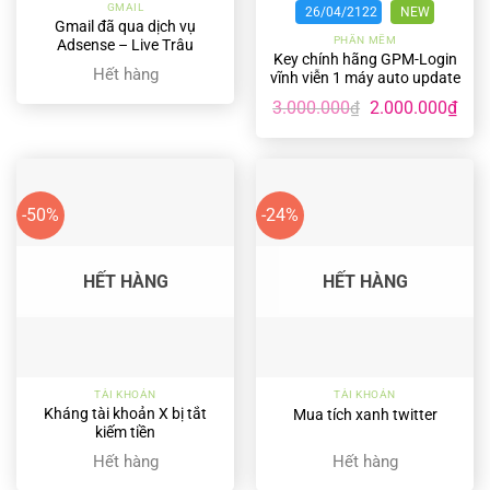
GMAIL
26/04/2122
NEW
Gmail đã qua dịch vụ
PHẦN MỀM
Adsense – Live Trâu
Key chính hãng GPM-Login
Hết hàng
vĩnh viễn 1 máy auto update
tặng scrip X
Giá
Giá
3.000.000
2.000.000
₫
₫
gốc
hiện
là:
tại
3.000.000₫.
là:
2.00
-50%
-24%
HẾT HÀNG
HẾT HÀNG
TÀI KHOẢN
TÀI KHOẢN
Kháng tài khoản X bị tắt
Mua tích xanh twitter
kiếm tiền
Hết hàng
Hết hàng