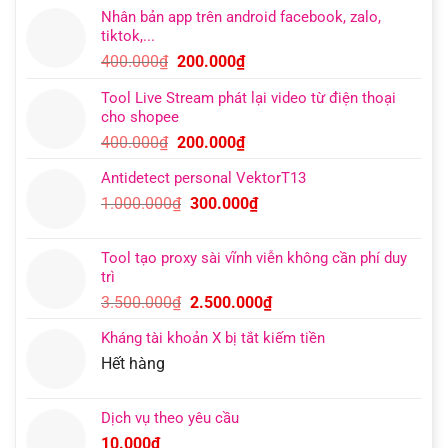
Nhân bản app trên android facebook, zalo,
tiktok,...
Giá
Giá
400.000
₫
200.000
₫
gốc
hiện
Tool Live Stream phát lại video từ điện thoại
là:
tại
cho shopee
400.000₫.
là:
Giá
Giá
400.000
₫
200.000
₫
200.000₫.
gốc
hiện
Antidetect personal VektorT13
là:
tại
Giá
Giá
1.000.000
₫
300.000
₫
400.000₫.
là:
gốc
hiện
200.000₫.
là:
tại
Tool tạo proxy sài vĩnh viễn không cần phí duy
1.000.000₫.
là:
trì
300.000₫.
Giá
Giá
3.500.000
₫
2.500.000
₫
gốc
hiện
Kháng tài khoản X bị tắt kiếm tiền
là:
tại
Hết hàng
3.500.000₫.
là:
2.500.000₫.
Dịch vụ theo yêu cầu
10.000
₫