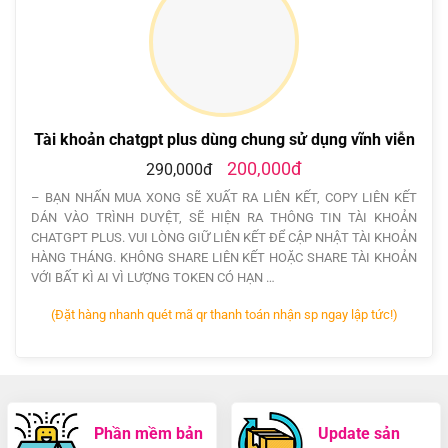
Tài khoản chatgpt plus dùng chung sử dụng vĩnh viễn
200,000đ
290,000đ
– BẠN NHẤN MUA XONG SẼ XUẤT RA LIÊN KẾT, COPY LIÊN KẾT
DÁN VÀO TRÌNH DUYỆT, SẼ HIỆN RA THÔNG TIN TÀI KHOẢN
CHATGPT PLUS. VUI LÒNG GIỮ LIÊN KẾT ĐỂ CẬP NHẬT TÀI KHOẢN
HÀNG THÁNG. KHÔNG SHARE LIÊN KẾT HOẶC SHARE TÀI KHOẢN
VỚI BẤT KÌ AI VÌ LƯỢNG TOKEN CÓ HẠN …
(Đặt hàng nhanh quét mã qr thanh toán nhận sp ngay lập tức!)
Phần mềm bản
Update sản