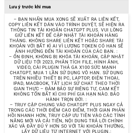
Lưu ý trước khi mua
– BẠN NHẤN MUA XONG SẼ XUẤT RA LIÊN KẾT,
COPY LIÊN KẾT DÁN VÀO TRÌNH DUYỆT, SẼ HIỆN RA
THÔNG TIN TÀI KHOẢN CHATGPT PLUS. VUI LÒNG
GIỮ LIÊN KẾT ĐỂ CẬP NHẬT TÀI KHOẢN HÀNG
THÁNG. KHÔNG SHARE LIÊN KẾT HOẶC SHARE TÀI
KHOẢN VỚI BẤT KÌ AI VÌ LƯỢNG TOKEN CÓ HẠN SẼ
ẢNH HƯỞNG ĐẾN TÀI KHOẢN CỦA CÁC BẠN. :
– ỔN ĐỊNH, KHÔNG BỊ KHÓA TÀI KHOẢN, CẬP NHẬT
DỮ LIỆU TỚI 2023, PHÂN TÍCH FILE, HÌNH ẢNH,
VIDEO, CÀI PLUGIN THẢ GA X100 SỨC MẠNH
CHATGPT, MUA 1 LẦN SỬ DỤNG VÔ HẠN. SỬ DỤNG
TRÊN NHIỀU THIẾT BỊ PC, LAPTOP, ĐIỆN THOẠI,
IPAD, MACBOOK, TẮT LỊCH SỬ CHAT THEO THỜI
GIAN THỰC – ĐẢM BẢO SỰ RIÊNG TƯ, CAM KẾT
KHÔNG TỐN BẤT KÌ CHI PHÍ GIA HẠN NÀO. BẢO
HÀNH TRỌN ĐỜI. :
– TRUY CẬP CHUNG VÀO CHATGPT PLUS NGAY CẢ
TRONG CÁC THỜI ĐIỂM CAO ĐIỂM, THỜI GIAN PHẢN
HỒI NHANH HƠN, TRUY CẬP ƯU TIÊN VÀO CÁC TÍNH
NĂNG MỚI VÀ CẢI TIẾN, NỘI DUNG TRẢ LỜI CHÍNH
XÁC VÀ ĐẦY ĐỦ Ý HƠN SO VỚI TÀI KHOẢN THƯỜNG,
LẤY DỮ LIỆU TỪ INTERNET VỚI PLUGIN.: