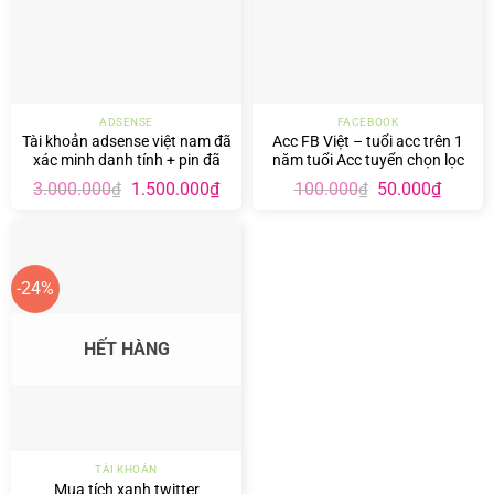
ADSENSE
FACEBOOK
Tài khoản adsense việt nam đã
Acc FB Việt – tuổi acc trên 1
xác minh danh tính + pin đã
năm tuổi Acc tuyển chọn lọc
tách kênh youtube, có nút add
Giá
Giá
Giá
Giá
3.000.000
1.500.000
₫
100.000
50.000
₫
₫
₫
web
gốc
hiện
gốc
hiện
là:
tại
là:
tại
3.000.000₫.
là:
100.000₫.
là:
1.500.000₫.
50.000
-24%
HẾT HÀNG
TÀI KHOẢN
Mua tích xanh twitter