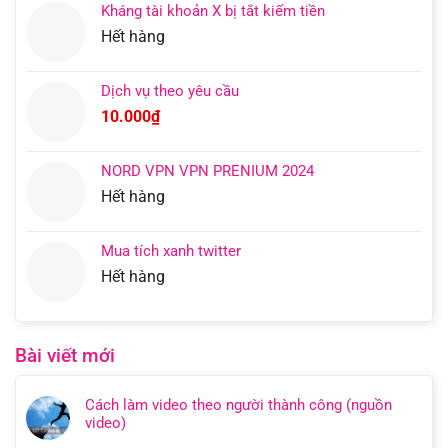
Kháng tài khoản X bị tắt kiếm tiền
là:
tại
Hết hàng
3.500.000₫.
là:
2.500.000₫.
Dịch vụ theo yêu cầu
10.000
₫
NORD VPN VPN PRENIUM 2024
Hết hàng
Mua tích xanh twitter
Hết hàng
Bài viết mới
Cách làm video theo người thành công (nguồn
video)