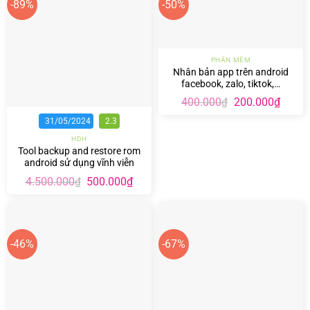
-89%
-50%
PHẦN MỀM
Nhân bản app trên android
facebook, zalo, tiktok,…
Giá
Giá
400.000
200.000
₫
₫
gốc
hiện
là:
tại
31/05/2024
2.3
400.000₫.
là:
HDH
200.00
Tool backup and restore rom
android sử dụng vĩnh viễn
không giới hạn
Giá
Giá
4.500.000
500.000
₫
₫
gốc
hiện
là:
tại
4.500.000₫.
là:
500.000₫.
-46%
-67%