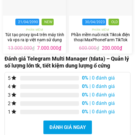
21/04/2090
NEW
30/04/2023
OLD
PHẦN MỀM
PHẦN MỀM
Tút tạo proxy ipv4 trên máy tính
Phần mềm nuôi nick Tiktok điện
và vps ra ip việt nam sử dụng
thoại MaxPhoneFarm TikTok
vĩnh viễn
Giá
Giá
Giá
Giá
13.000.000
7.000.000
₫
600.000
200.000
₫
₫
₫
gốc
hiện
gốc
hiện
là:
tại
là:
tại
Đánh giá Telegram Multi Manager (tdata) – Quản lý
13.000.000₫.
là:
600.000₫.
là:
số lượng lớn tk, tiết kiệm dung lượng ổ cứng
7.000.000₫.
200.00
0%
| 0 đánh giá
5
0%
| 0 đánh giá
4
0%
| 0 đánh giá
3
0%
| 0 đánh giá
2
0%
| 0 đánh giá
1
ĐÁNH GIÁ NGAY