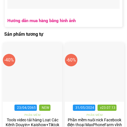
Hướng dẫn mua hàng bằng hình ảnh
Sản phẩm tương tự
-40%
-60%
23/04/2065
NEW
31/05/2024
v23.07.13
PHẦN MỀM
PHẦN MỀM
Tools video tải hàng Loạt Các
Phần mềm nuôi nick Facebook
Kênh Douyin+ Kaishow+Tiktok
điện thoại MaxPhoneFarm vĩnh