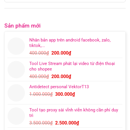
Sản phẩm mới
Nhân bản app trên android facebook, zalo,
tiktok,...
Giá
Giá
400.000
₫
200.000
₫
gốc
hiện
Tool Live Stream phát lại video từ điện thoại
là:
tại
cho shopee
400.000₫.
là:
Giá
Giá
400.000
₫
200.000
₫
200.000₫.
gốc
hiện
Antidetect personal VektorT13
là:
tại
Giá
Giá
1.000.000
₫
300.000
₫
400.000₫.
là:
gốc
hiện
200.000₫.
là:
tại
Tool tạo proxy sài vĩnh viễn không cần phí duy
1.000.000₫.
là:
trì
300.000₫.
Giá
Giá
3.500.000
₫
2.500.000
₫
gốc
hiện