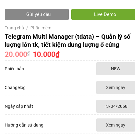
Gửi yêu cầu
Live Demo
Trang chủ
/
Phần mềm
Telegram Multi Manager (tdata) – Quản lý số
lượng lớn tk, tiết kiệm dung lượng ổ cứng
20.000
Giá
10.000
₫
Giá
₫
gốc
hiện
là:
tại
20.000₫.
là:
Phiên bản
NEW
10.000₫.
Changelog
Xem ngay
Ngày cập nhật
13/04/2068
Hướng dẫn sử dụng
Xem ngay