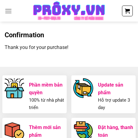
Chuyển
đến
nội
dung
Confirmation
Thank you for your purchase!
Phần mềm bản
Update sản
quyền
phẩm
100% từ nhà phát
Hỗ trợ update 3
triển
day
Thêm mới sản
Đặt hàng, thanh
phẩm
toán