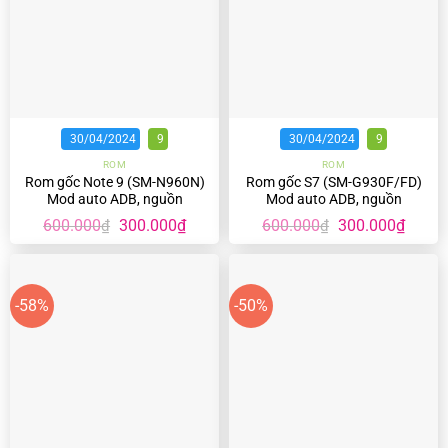
30/04/2024
9
30/04/2024
9
ROM
ROM
Rom gốc Note 9 (SM-N960N)
Rom gốc S7 (SM-G930F/FD)
Mod auto ADB, nguồn
Mod auto ADB, nguồn
Giá
Giá
Giá
Giá
600.000
300.000
₫
600.000
300.000
₫
₫
₫
gốc
hiện
gốc
hiện
là:
tại
là:
tại
600.000₫.
là:
600.000₫.
là:
300.000₫.
300.00
-58%
-50%