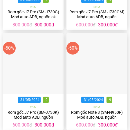
ROM
ROM
Rom gốc J7 Pro (SM-J730G)
Rom gốc J7 Pro (SM-J730GM)
Mod auto ADB, nguồn ok
Mod auto ADB, nguồn
Giá
Giá
Giá
Giá
800.000
300.000
₫
600.000
300.000
₫
₫
₫
gốc
hiện
gốc
hiện
là:
tại
là:
tại
800.000₫.
là:
600.000₫.
là:
300.000₫.
300.00
-50%
-50%
31/05/2024
9
31/05/2024
9
ROM
ROM
Rom gốc J7 Pro (SM-J730K)
Rom gốc Note 8 (SM-N950F)
Mod auto ADB, nguồn
Mod auto ADB, nguồn
Giá
Giá
Giá
Giá
600.000
300.000
₫
600.000
300.000
₫
₫
₫
gốc
hiện
gốc
hiện