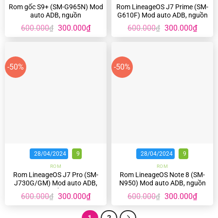
Rom gốc S9+ (SM-G965N) Mod
Rom LineageOS J7 Prime (SM-
auto ADB, nguồn
G610F) Mod auto ADB, nguồn
Giá
Giá
Giá
Giá
600.000
300.000
₫
600.000
300.000
₫
₫
₫
gốc
hiện
gốc
hiện
là:
tại
là:
tại
600.000₫.
là:
600.000₫.
là:
300.000₫.
300.00
-50%
-50%
28/04/2024
9
28/04/2024
9
ROM
ROM
Rom LineageOS J7 Pro (SM-
Rom LineageOS Note 8 (SM-
J730G/GM) Mod auto ADB,
N950) Mod auto ADB, nguồn
nguồn
Giá
Giá
Giá
Giá
600.000
300.000
₫
600.000
300.000
₫
₫
₫
gốc
hiện
gốc
hiện
là:
tại
là:
tại
600.000₫.
là:
600.000₫.
là:
1
2