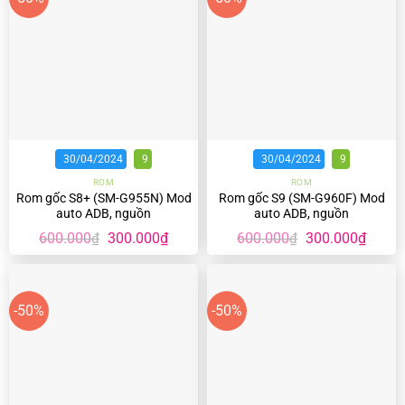
30/04/2024
9
30/04/2024
9
ROM
ROM
Rom gốc S8+ (SM-G955N) Mod
Rom gốc S9 (SM-G960F) Mod
auto ADB, nguồn
auto ADB, nguồn
Giá
Giá
Giá
Giá
600.000
300.000
₫
600.000
300.000
₫
₫
₫
gốc
hiện
gốc
hiện
là:
tại
là:
tại
600.000₫.
là:
600.000₫.
là:
300.000₫.
300.00
-50%
-50%