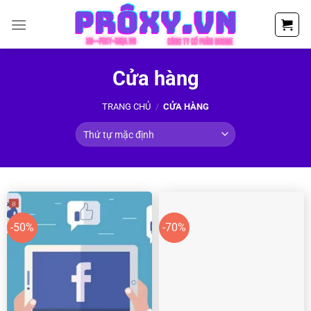
Chuyển
đến
nội
dung
Cửa hàng
TRANG CHỦ
/
CỬA HÀNG
-50%
-70%