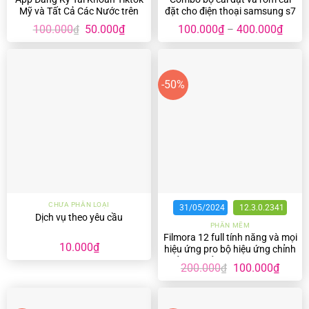
Mỹ và Tất Cả Các Nước trên
đặt cho điện thoại samsung s7
android
và s7e
Giá
Giá
100.000
50.000
₫
100.000
₫
400.000
₫
₫
–
gốc
hiện
là:
tại
100.000₫.
là:
50.000₫.
-50%
CHƯA PHÂN LOẠI
31/05/2024
12.3.0.2341
Dịch vụ theo yêu cầu
PHẦN MỀM
Filmora 12 full tính năng và mọi
10.000
₫
hiệu ứng pro bộ hiệu ứng chỉnh
sửa hình ảnh chuyên nghiệp
Giá
Giá
200.000
100.000
₫
₫
gốc
hiện
là:
tại
200.000₫.
là:
100.00