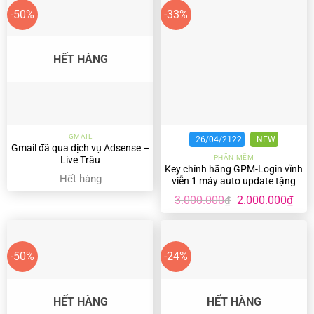
-50%
-33%
HẾT HÀNG
GMAIL
26/04/2122
NEW
Gmail đã qua dịch vụ Adsense –
PHẦN MỀM
Live Trâu
Key chính hãng GPM-Login vĩnh
Hết hàng
viễn 1 máy auto update tặng
scrip X
Giá
Giá
3.000.000
2.000.000
₫
₫
gốc
hiện
là:
tại
3.000.000₫.
là:
2.00
-50%
-24%
HẾT HÀNG
HẾT HÀNG