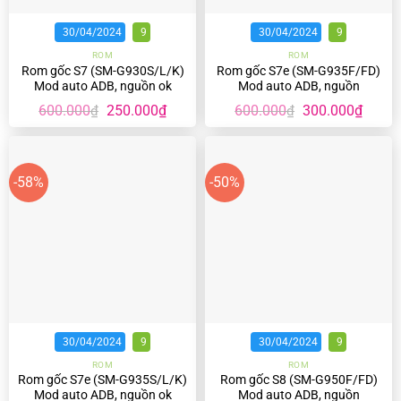
30/04/2024
9
30/04/2024
9
ROM
ROM
Rom gốc S7 (SM-G930S/L/K)
Rom gốc S7e (SM-G935F/FD)
Mod auto ADB, nguồn ok
Mod auto ADB, nguồn
Giá
Giá
Giá
Giá
600.000
250.000
₫
600.000
300.000
₫
₫
₫
gốc
hiện
gốc
hiện
là:
tại
là:
tại
600.000₫.
là:
600.000₫.
là:
250.000₫.
300.00
-58%
-50%
30/04/2024
9
30/04/2024
9
ROM
ROM
Rom gốc S7e (SM-G935S/L/K)
Rom gốc S8 (SM-G950F/FD)
Mod auto ADB, nguồn ok
Mod auto ADB, nguồn