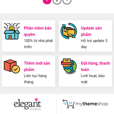
300.000₫.
300.00
Phần mềm bản
Update sản
quyền
phẩm
100% từ nhà phát
Hỗ trợ update 3
triển
day
Thêm mới sản
Đặt hàng, thanh
phẩm
toán
Liên tục hàng
Linh hoạt, bảo
tháng
mật