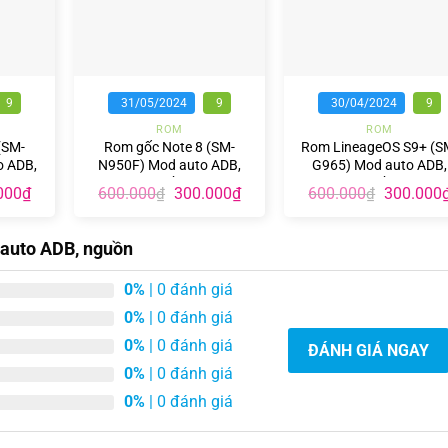
+
+
9
31/05/2024
9
30/04/2024
9
ROM
ROM
(SM-
Rom gốc Note 8 (SM-
Rom LineageOS S9+ (S
 ADB,
N950F) Mod auto ADB,
G965) Mod auto ADB,
nguồn
nguồn
Giá
Giá
Giá
Giá
000
₫
600.000
300.000
₫
600.000
300.000
₫
₫
hiện
gốc
hiện
gốc
tại
là:
tại
là:
00₫.
là:
600.000₫.
là:
600.000₫
auto ADB, nguồn
300.000₫.
300.000₫.
0%
| 0 đánh giá
0%
| 0 đánh giá
0%
| 0 đánh giá
ĐÁNH GIÁ NGAY
0%
| 0 đánh giá
0%
| 0 đánh giá