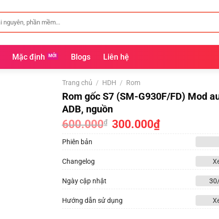
Mặc định
Blogs
Liên hệ
Trang chủ
/
HDH
/
Rom
Rom gốc S7 (SM-G930F/FD) Mod au
ADB, nguồn
600.000
Giá
300.000
₫
Giá
₫
gốc
hiện
là:
tại
Phiên bản
600.000₫.
là:
300.000₫.
Changelog
X
Ngày cập nhật
30
Hướng dẫn sử dụng
X