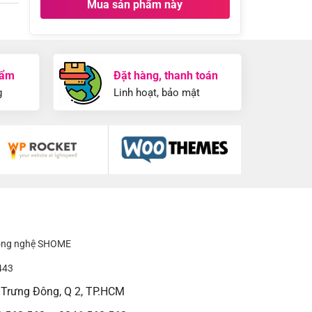
Mua sản phẩm này
hẩm
Đặt hàng, thanh toán
g
Linh hoạt, bảo mật
công nghệ SHOME
443
h Trưng Đông, Q 2, TP.HCM