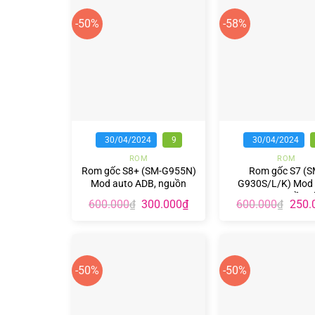
-50%
-58%
+
+
30/04/2024
9
30/04/2024
ROM
ROM
Rom gốc S8+ (SM-G955N)
Rom gốc S7 (S
Mod auto ADB, nguồn
G930S/L/K) Mod 
ADB, nguồn o
Giá
Giá
Giá
600.000
300.000
₫
600.000
250.
₫
₫
gốc
hiện
gốc
là:
tại
là:
600.000₫.
là:
600.0
300.000₫.
-50%
-50%