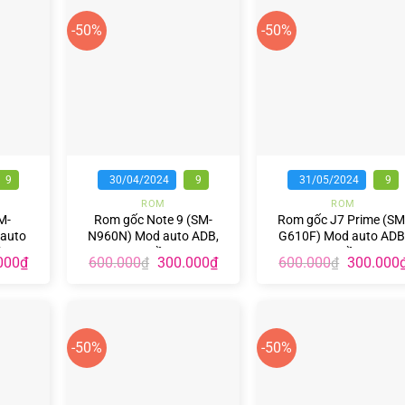
-50%
-50%
+
+
9
30/04/2024
9
31/05/2024
9
ROM
ROM
M-
Rom gốc Note 9 (SM-
Rom gốc J7 Prime (SM
auto
N960N) Mod auto ADB,
G610F) Mod auto ADB
k
nguồn
nguồn
Giá
Giá
Giá
Giá
000
₫
600.000
300.000
₫
600.000
300.000
₫
₫
hiện
gốc
hiện
gốc
tại
là:
tại
là:
00₫.
là:
600.000₫.
là:
600.000₫
250.000₫.
300.000₫.
-50%
-50%