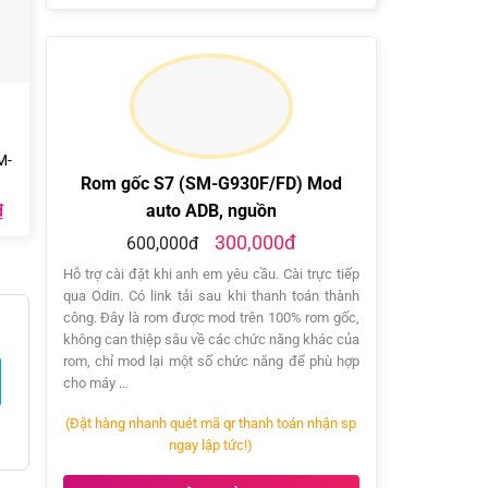
M-
Rom gốc S7 (SM-G930F/FD) Mod
Giá
auto ADB, nguồn
₫
hiện
300,000đ
tại
600,000đ
.
là:
300.000₫.
Hỗ trợ cài đặt khi anh em yêu cầu. Cài trực tiếp
qua Odin. Có link tải sau khi thanh toán thành
công. Đây là rom được mod trên 100% rom gốc,
không can thiệp sâu về các chức năng khác của
rom, chỉ mod lại một số chức năng để phù hợp
cho máy …
(Đặt hàng nhanh quét mã qr thanh toán nhận sp
ngay lập tức!)