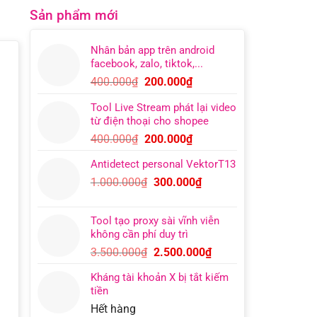
Sản phẩm mới
Nhân bản app trên android
facebook, zalo, tiktok,...
Giá
Giá
400.000
₫
200.000
₫
gốc
hiện
Tool Live Stream phát lại video
là:
tại
từ điện thoại cho shopee
400.000₫.
là:
Giá
Giá
400.000
₫
200.000
₫
200.000₫.
gốc
hiện
Antidetect personal VektorT13
là:
tại
Giá
Giá
1.000.000
₫
300.000
₫
400.000₫.
là:
gốc
hiện
200.000₫.
là:
tại
Tool tạo proxy sài vĩnh viễn
1.000.000₫.
là:
không cần phí duy trì
300.000₫.
Giá
Giá
3.500.000
₫
2.500.000
₫
gốc
hiện
Kháng tài khoản X bị tắt kiếm
là:
tại
tiền
3.500.000₫.
là:
Hết hàng
2.500.000₫.