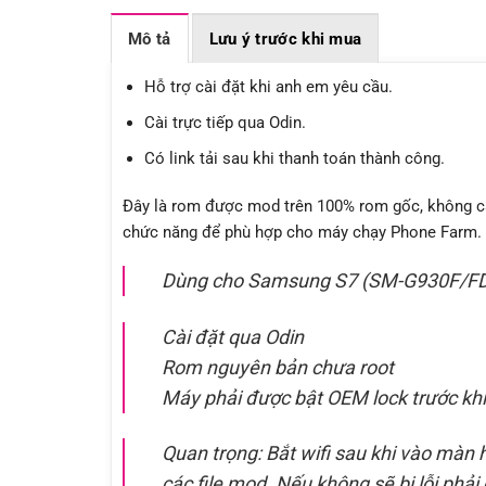
Mô tả
Lưu ý trước khi mua
Hỗ trợ cài đặt khi anh em yêu cầu.
Cài trực tiếp qua Odin.
Có link tải sau khi thanh toán thành công.
Đây là rom được mod trên 100% rom gốc, không ca
chức năng để phù hợp cho máy chạy Phone Farm.
Dùng cho Samsung S7 (SM-G930F/F
Cài đặt qua Odin
Rom nguyên bản chưa root
Máy phải được bật OEM lock trước khi
Quan trọng: Bắt wifi sau khi vào màn
các file mod. Nếu không sẽ bị lỗi phải c