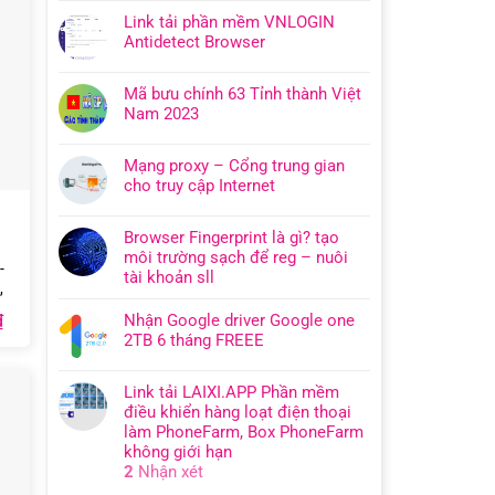
Link tải phần mềm VNLOGIN
Antidetect Browser
Mã bưu chính 63 Tỉnh thành Việt
Nam 2023
Mạng proxy – Cổng trung gian
cho truy cập Internet
Browser Fingerprint là gì? tạo
môi trường sạch để reg – nuôi
-
tài khoản sll
,
Giá
₫
Nhận Google driver Google one
hiện
2TB 6 tháng FREEE
tại
.
là:
300.000₫.
Link tải LAIXI.APP Phần mềm
điều khiển hàng loạt điện thoại
làm PhoneFarm, Box PhoneFarm
không giới hạn
2
Nhận xét