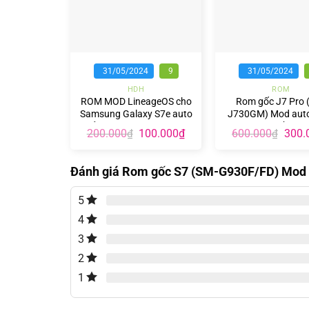
+
+
31/05/2024
9
31/05/2024
HDH
ROM
ROM MOD LineageOS cho
Rom gốc J7 Pro 
Samsung Galaxy S7e auto
J730GM) Mod auto
khởi động và tự nhận adb
nguồn
Giá
Giá
Giá
200.000
100.000
₫
600.000
300.
₫
₫
gốc
hiện
gốc
là:
tại
là:
200.000₫.
là:
600.0
Đánh giá Rom gốc S7 (SM-G930F/FD) Mod 
100.000₫.
5
4
3
2
1