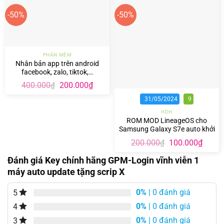
-50%
-50%
PHẦN MỀM
Nhân bản app trên android
facebook, zalo, tiktok,…
Giá
Giá
400.000
200.000
₫
₫
gốc
hiện
là:
tại
31/05/2024
9
400.000₫.
là:
HDH
200.000₫.
ROM MOD LineageOS cho
Samsung Galaxy S7e auto khởi
động và tự nhận adb
Giá
Giá
200.000
100.000
₫
₫
gốc
hiện
là:
tại
Đánh giá Key chính hãng GPM-Login vĩnh viễn 1
200.000₫.
là:
máy auto update tặng scrip X
100.00
0%
| 0 đánh giá
5
0%
| 0 đánh giá
4
0%
| 0 đánh giá
3