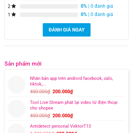
0%
| 0 đánh giá
2
0%
| 0 đánh giá
1
ĐÁNH GIÁ NGAY
Sản phẩm mới
Nhân bản app trên android facebook, zalo,
tiktok,...
Giá
Giá
400.000
₫
200.000
₫
gốc
hiện
Tool Live Stream phát lại video từ điện thoại
là:
tại
cho shopee
400.000₫.
là:
Giá
Giá
400.000
₫
200.000
₫
200.000₫.
gốc
hiện
Antidetect personal VektorT13
là:
tại