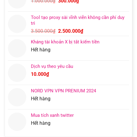
Giá
Giá
1.000.000
₫
300.000
₫
400.000₫.
là:
gốc
hiện
200.000₫.
là:
tại
Tool tạo proxy sài vĩnh viễn không cần phí duy
1.000.000₫.
là:
trì
300.000₫.
Giá
Giá
3.500.000
₫
2.500.000
₫
gốc
hiện
Kháng tài khoản X bị tắt kiếm tiền
là:
tại
Hết hàng
3.500.000₫.
là:
2.500.000₫.
Dịch vụ theo yêu cầu
10.000
₫
NORD VPN VPN PRENIUM 2024
Hết hàng
Mua tích xanh twitter
Hết hàng