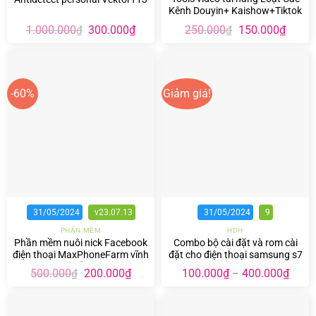
Kênh Douyin+ Kaishow+Tiktok
Giá
Giá
Giá
Giá
1.000.000
300.000
₫
250.000
150.000
₫
₫
₫
gốc
hiện
gốc
hiện
là:
tại
là:
tại
1.000.000₫.
là:
250.000₫.
là:
300.000₫.
150.00
-60%
Giảm giá!
31/05/2024
v23.07.13
31/05/2024
9
PHẦN MỀM
HDH
Phần mềm nuôi nick Facebook
Combo bộ cài đặt và rom cài
điện thoại MaxPhoneFarm vĩnh
đặt cho điện thoại samsung s7
viễn
và s7e
Giá
Giá
500.000
200.000
₫
100.000
₫
400.000
₫
₫
–
gốc
hiện
là:
tại
500.000₫.
là:
200.000₫.