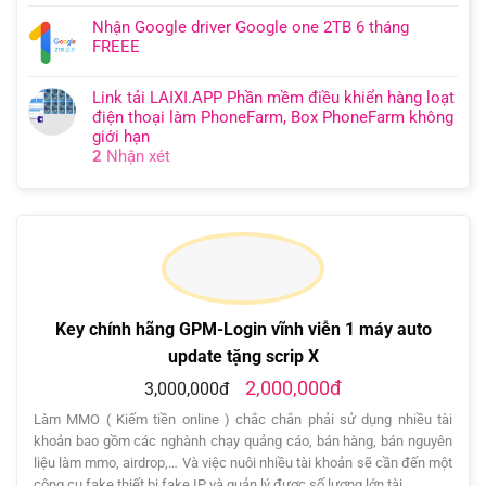
Nhận Google driver Google one 2TB 6 tháng
FREEE
Link tải LAIXI.APP Phần mềm điều khiển hàng loạt
điện thoại làm PhoneFarm, Box PhoneFarm không
giới hạn
2
Nhận xét
Key chính hãng GPM-Login vĩnh viễn 1 máy auto
update tặng scrip X
2,000,000đ
3,000,000đ
Làm MMO ( Kiếm tiền online ) chắc chắn phải sử dụng nhiều tài
khoản bao gồm các nghành chạy quảng cáo, bán hàng, bán nguyên
liệu làm mmo, airdrop,… Và việc nuôi nhiều tài khoản sẽ cần đến một
công cụ fake thiết bị fake IP và quản lý được số lượng lớn tài …