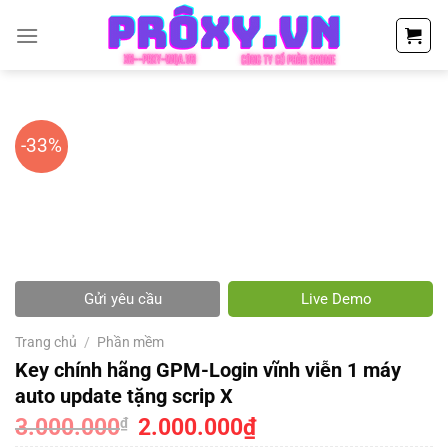
Chuyển
đến
nội
dung
-33%
Gửi yêu cầu
Live Demo
Trang chủ
/
Phần mềm
Key chính hãng GPM-Login vĩnh viễn 1 máy
auto update tặng scrip X
3.000.000
Giá
2.000.000
₫
Giá
₫
gốc
hiện