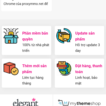
Chrome của proxymmo.net để
thêm IP tĩnh trên các trình
duyệt ...
Phần mềm bản
Update sản
quyền
phẩm
100% từ nhà phát
Hỗ trợ update 3
triển
day
Thêm mới sản
Đặt hàng, thanh
phẩm
toán
Liên tục hàng
Linh hoạt, bảo
tháng
mật