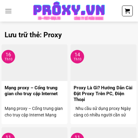
Chuyển
đến
nội
dung
Lưu trữ thẻ:
Proxy
16
14
Th10
Th10
Mạng proxy – Cổng trung
Proxy Là Gì? Hướng Dẫn Cài
gian cho truy cập Internet
Đặt Proxy Trên PC, Điện
Thoại
Mạng proxy – Cổng trung gian
Nhu cầu sử dụng proxy Ngày
cho truy cập Internet Mạng
càng có nhiều người cần sử
proxy là một phần ...
dụng proxy ...
11
11