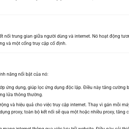
t nối trung gian giữa người dùng và internet. Nó hoạt động tươ
êng và một cổng truy cập cố định.
ính năng nổi bật của nó:
lớp ứng dụng, giúp lọc ứng dụng độc lập. Điều này tăng cường 
ờng lửa thông thường.
rộng và hiệu quả cho việc truy cập internet. Thay vì gán mỗi má
sử dụng proxy, toàn bộ kết nối sẽ qua một hoặc nhiều proxy, tăng
ng mạng internet thông qua việc lưu trữ website. Điều này cải thi