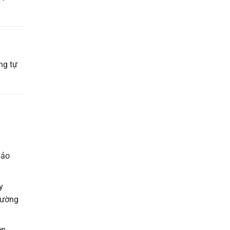
ng tự
bảo
y
 cường
ện