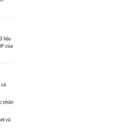
ữ liệu
 IP của
 cá
ặc nhân
net và