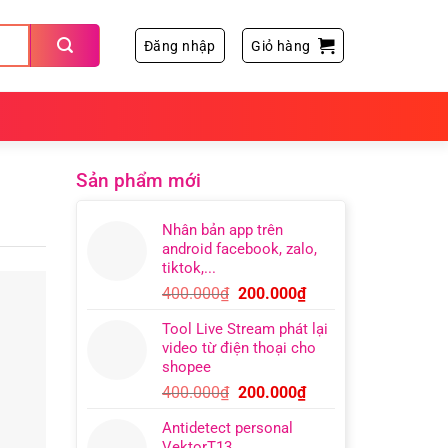
Đăng nhập
Giỏ hàng
Sản phẩm mới
Nhân bản app trên
android facebook, zalo,
tiktok,...
Giá
Giá
400.000
₫
200.000
₫
gốc
hiện
Tool Live Stream phát lại
là:
tại
video từ điện thoại cho
400.000₫.
là:
shopee
200.000₫.
Giá
Giá
400.000
₫
200.000
₫
gốc
hiện
Antidetect personal
là:
tại
VektorT13