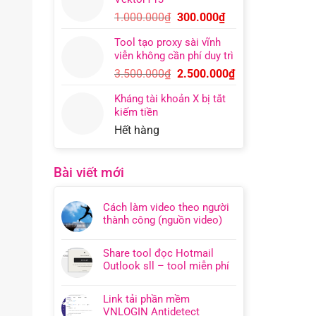
400.000₫.
là:
Giá
Giá
1.000.000
₫
300.000
₫
200.000₫.
gốc
hiện
Tool tạo proxy sài vĩnh
là:
tại
viễn không cần phí duy trì
1.000.000₫.
là:
Giá
Giá
3.500.000
₫
2.500.000
₫
300.000₫.
gốc
hiện
Kháng tài khoản X bị tắt
là:
tại
kiếm tiền
3.500.000₫.
là:
Hết hàng
2.500.000₫.
Bài viết mới
Cách làm video theo người
thành công (nguồn video)
Share tool đọc Hotmail
Outlook sll – tool miễn phí
Link tải phần mềm
VNLOGIN Antidetect