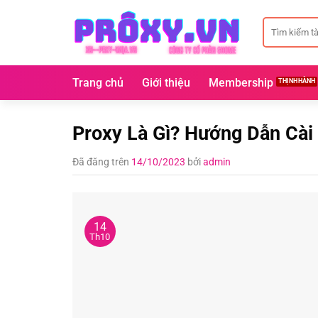
Chuyển
Tìm
đến
kiếm:
nội
dung
Trang chủ
Giới thiệu
Membership
Proxy Là Gì? Hướng Dẫn Cài 
Đã đăng trên
14/10/2023
bởi
admin
14
Th10