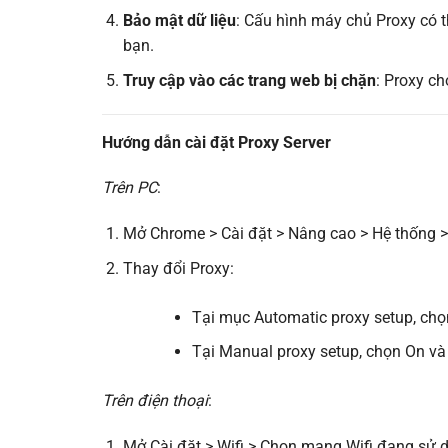
Bảo mật dữ liệu
: Cấu hình máy chủ Proxy có 
bạn.
Truy cập vào các trang web bị chặn
: Proxy ch
Hướng dẫn cài đặt Proxy Server
Trên PC
:
Mở Chrome > Cài đặt > Nâng cao > Hệ thống >
Thay đổi Proxy:
Tại mục Automatic proxy setup, chọn
Tại Manual proxy setup, chọn On và 
Trên điện thoại
:
Mở Cài đặt > Wifi > Chọn mạng Wifi đang sử 