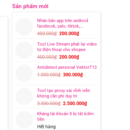
Sản phẩm mới
Nhân bản app trên android
facebook, zalo, tiktok,...
Giá
Giá
400.000
₫
200.000
₫
gốc
hiện
Tool Live Stream phát lại video
là:
tại
từ điện thoại cho shopee
400.000₫.
là:
Giá
Giá
400.000
₫
200.000
₫
200.000₫.
gốc
hiện
Antidetect personal VektorT13
là:
tại
Giá
Giá
1.000.000
₫
300.000
₫
400.000₫.
là:
gốc
hiện
200.000₫.
là:
tại
Tool tạo proxy sài vĩnh viễn
1.000.000₫.
là:
không cần phí duy trì
300.000₫.
Giá
Giá
3.500.000
₫
2.500.000
₫
gốc
hiện
Kháng tài khoản X bị tắt kiếm
là:
tại
tiền
3.500.000₫.
là:
Hết hàng
2.500.000₫.