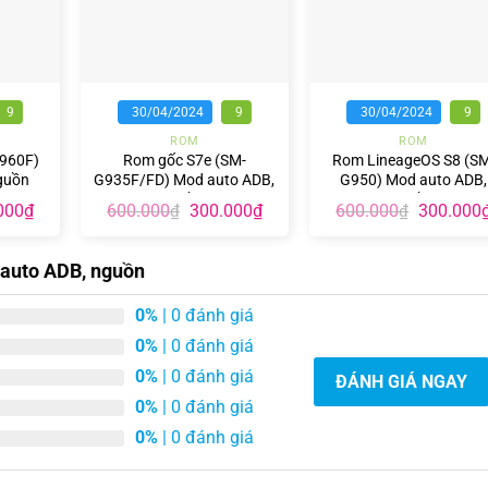
+
+
9
30/04/2024
9
30/04/2024
9
ROM
ROM
960F)
Rom gốc S7e (SM-
Rom LineageOS S8 (SM
guồn
G935F/FD) Mod auto ADB,
G950) Mod auto ADB,
nguồn
nguồn
Giá
Giá
Giá
Giá
000
₫
600.000
300.000
₫
600.000
300.000
₫
₫
hiện
gốc
hiện
gốc
tại
là:
tại
là:
00₫.
là:
600.000₫.
là:
600.000₫
auto ADB, nguồn
300.000₫.
300.000₫.
0%
| 0 đánh giá
0%
| 0 đánh giá
0%
| 0 đánh giá
ĐÁNH GIÁ NGAY
0%
| 0 đánh giá
0%
| 0 đánh giá