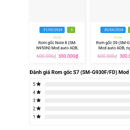
+
+
31/05/2024
9
30/04/2024
ROM
ROM
Rom gốc Note 8 (SM-
Rom gốc S9 (SM-G
N950N) Mod auto ADB,
Mod auto ADB, n
nguồn
Giá
Giá
Giá
600.000
300.000
₫
600.000
300.
₫
₫
gốc
hiện
gốc
là:
tại
là:
600.000₫.
là:
600.0
Đánh giá Rom gốc S7 (SM-G930F/FD) Mod 
300.000₫.
5
4
3
2
1