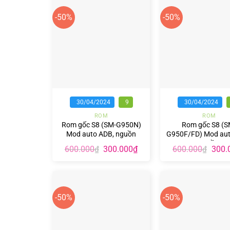
-50%
-50%
+
+
30/04/2024
9
30/04/2024
ROM
ROM
Rom gốc S8 (SM-G950N)
Rom gốc S8 (S
Mod auto ADB, nguồn
G950F/FD) Mod aut
nguồn
Giá
Giá
Giá
600.000
300.000
₫
600.000
300.
₫
₫
gốc
hiện
gốc
là:
tại
là:
600.000₫.
là:
600.0
300.000₫.
-50%
-50%