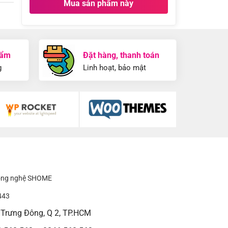
Mua sản phẩm này
hẩm
Đặt hàng, thanh toán
g
Linh hoạt, bảo mật
công nghệ SHOME
443
h Trưng Đông, Q 2, TP.HCM