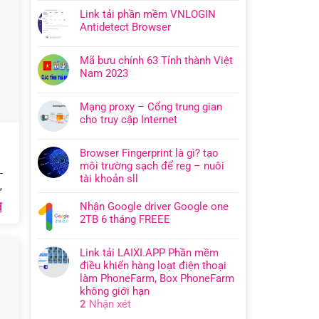
Link tải phần mềm VNLOGIN
Antidetect Browser
Mã bưu chính 63 Tỉnh thành Việt
Nam 2023
Mạng proxy – Cổng trung gian
cho truy cập Internet
Browser Fingerprint là gì? tạo
môi trường sạch để reg – nuôi
-
tài khoản sll
,
Giá
₫
Nhận Google driver Google one
hiện
2TB 6 tháng FREEE
tại
.
là:
300.000₫.
Link tải LAIXI.APP Phần mềm
điều khiển hàng loạt điện thoại
làm PhoneFarm, Box PhoneFarm
không giới hạn
2
Nhận xét