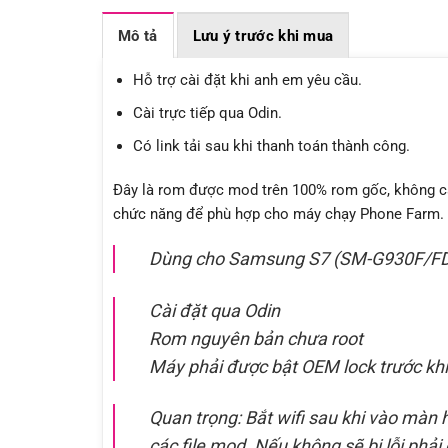
Mô tả
Lưu ý trước khi mua
Hỗ trợ cài đặt khi anh em yêu cầu.
Cài trực tiếp qua Odin.
Có link tải sau khi thanh toán thành công.
Đây là rom được mod trên 100% rom gốc, không ca
chức năng để phù hợp cho máy chạy Phone Farm.
Dùng cho Samsung S7 (SM-G930F/F
Cài đặt qua Odin
Rom nguyên bản chưa root
Máy phải được bật OEM lock trước khi
Quan trọng: Bắt wifi sau khi vào màn
các file mod. Nếu không sẽ bị lỗi phải c