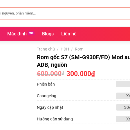
Mặc định
Blogs
Liên hệ
Trang chủ
/
HDH
/
Rom
Rom gốc S7 (SM-G930F/FD) Mod au
ADB, nguồn
600.000
Giá
300.000
₫
Giá
₫
gốc
hiện
là:
tại
Phiên bản
600.000₫.
là:
300.000₫.
Changelog
X
Ngày cập nhật
30
Hướng dẫn sử dụng
X