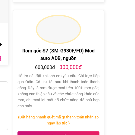
-
Rom gốc S7 (SM-G930F/FD) Mod
Giá
auto ADB, nguồn
₫
hiện
300,000đ
tại
600,000đ
.
là:
300.000₫.
Hỗ trợ cài đặt khi anh em yêu cầu. Cài trực tiếp
qua Odin. Có link tải sau khi thanh toán thành
công. Đây là rom được mod trên 100% rom gốc,
không can thiệp sâu về các chức năng khác của
rom, chỉ mod lại một số chức năng để phù hợp
cho máy …
(Đặt hàng nhanh quét mã qr thanh toán nhận sp
ngay lập tức!)