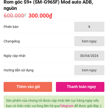
Rom gốc S9+ (SM-G965F) Mod auto ADB,
nguồn
600.000
Giá
300.000
₫
Giá
₫
gốc
hiện
là:
tại
600.000₫.
là:
Phiên bản
9
300.000₫.
Changelog
Xem ngay
Ngày cập nhật
30/04/2024
Hướng dẫn sử dụng
Xem ngay
Thêm vào giỏ
Thanh toán ngay
Sản phẩm của chúng tôi được cập nhật liên tục hàng ngày nếu
bạn có thắc mắc vui lòng liên hệ qua
Telegram
để được giải đáp :)