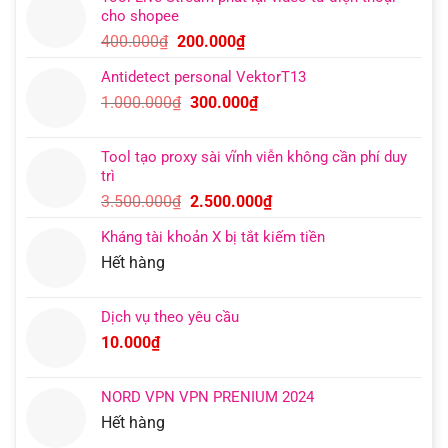
là:
tại
cho shopee
400.000₫.
là:
Giá
Giá
400.000
₫
200.000
₫
200.000₫.
gốc
hiện
Antidetect personal VektorT13
là:
tại
Giá
Giá
1.000.000
₫
300.000
₫
400.000₫.
là:
gốc
hiện
200.000₫.
là:
tại
Tool tạo proxy sài vĩnh viễn không cần phí duy
1.000.000₫.
là:
trì
300.000₫.
Giá
Giá
3.500.000
₫
2.500.000
₫
gốc
hiện
Kháng tài khoản X bị tắt kiếm tiền
là:
tại
Hết hàng
3.500.000₫.
là:
2.500.000₫.
Dịch vụ theo yêu cầu
10.000
₫
NORD VPN VPN PRENIUM 2024
Hết hàng