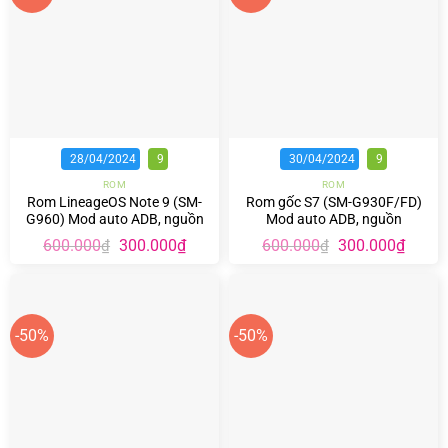
28/04/2024
9
30/04/2024
9
ROM
ROM
Rom LineageOS Note 9 (SM-
Rom gốc S7 (SM-G930F/FD)
G960) Mod auto ADB, nguồn
Mod auto ADB, nguồn
Giá
Giá
Giá
Giá
600.000
300.000
₫
600.000
300.000
₫
₫
₫
gốc
hiện
gốc
hiện
là:
tại
là:
tại
600.000₫.
là:
600.000₫.
là:
300.000₫.
300.00
-50%
-50%