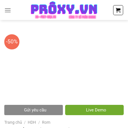
Chuyển
đến
nội
dung
-50%
Gửi yêu cầu
Live Demo
Trang chủ
/
HDH
/
Rom