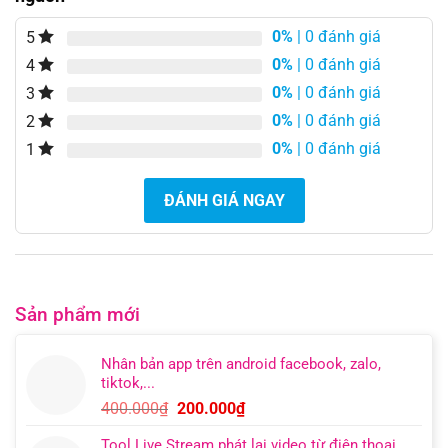
0%
| 0 đánh giá
5
0%
| 0 đánh giá
4
0%
| 0 đánh giá
3
0%
| 0 đánh giá
2
0%
| 0 đánh giá
1
ĐÁNH GIÁ NGAY
Sản phẩm mới
Nhân bản app trên android facebook, zalo,
tiktok,...
Giá
Giá
400.000
₫
200.000
₫
gốc
hiện
Tool Live Stream phát lại video từ điện thoại