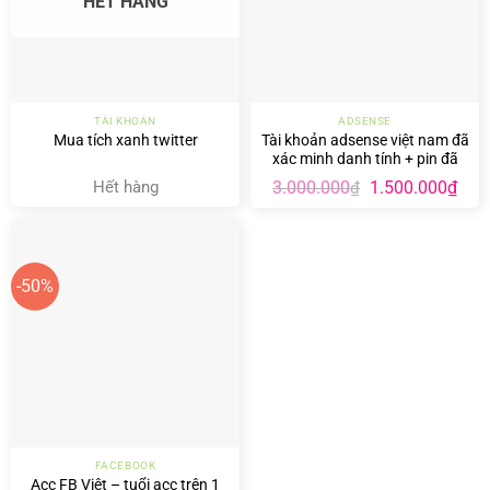
HẾT HÀNG
TÀI KHOẢN
ADSENSE
Tài khoản adsense việt nam đã
Mua tích xanh twitter
xác minh danh tính + pin đã
tách kênh youtube, có nút add
Giá
Giá
Hết hàng
3.000.000
1.500.000
₫
₫
web
gốc
hiện
là:
tại
3.000.000₫.
là:
1.50
-50%
FACEBOOK
Acc FB Việt – tuổi acc trên 1