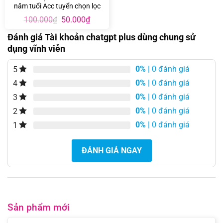
năm tuổi Acc tuyển chọn lọc
Giá
Giá
100.000
50.000
₫
₫
gốc
hiện
là:
tại
Đánh giá Tài khoản chatgpt plus dùng chung sử
100.000₫.
là:
dụng vĩnh viễn
50.000₫.
0%
| 0 đánh giá
5
0%
| 0 đánh giá
4
0%
| 0 đánh giá
3
0%
| 0 đánh giá
2
0%
| 0 đánh giá
1
ĐÁNH GIÁ NGAY
Sản phẩm mới