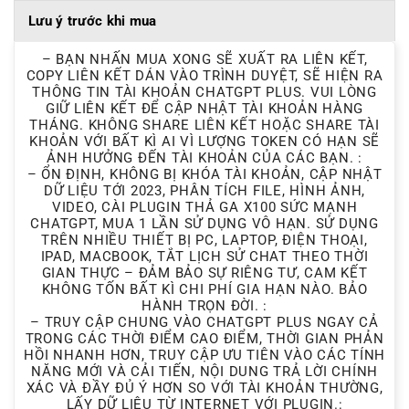
Lưu ý trước khi mua
– BẠN NHẤN MUA XONG SẼ XUẤT RA LIÊN KẾT,
COPY LIÊN KẾT DÁN VÀO TRÌNH DUYỆT, SẼ HIỆN RA
THÔNG TIN TÀI KHOẢN CHATGPT PLUS. VUI LÒNG
GIỮ LIÊN KẾT ĐỂ CẬP NHẬT TÀI KHOẢN HÀNG
THÁNG. KHÔNG SHARE LIÊN KẾT HOẶC SHARE TÀI
KHOẢN VỚI BẤT KÌ AI VÌ LƯỢNG TOKEN CÓ HẠN SẼ
ẢNH HƯỞNG ĐẾN TÀI KHOẢN CỦA CÁC BẠN. :
– ỔN ĐỊNH, KHÔNG BỊ KHÓA TÀI KHOẢN, CẬP NHẬT
DỮ LIỆU TỚI 2023, PHÂN TÍCH FILE, HÌNH ẢNH,
VIDEO, CÀI PLUGIN THẢ GA X100 SỨC MẠNH
CHATGPT, MUA 1 LẦN SỬ DỤNG VÔ HẠN. SỬ DỤNG
TRÊN NHIỀU THIẾT BỊ PC, LAPTOP, ĐIỆN THOẠI,
IPAD, MACBOOK, TẮT LỊCH SỬ CHAT THEO THỜI
GIAN THỰC – ĐẢM BẢO SỰ RIÊNG TƯ, CAM KẾT
KHÔNG TỐN BẤT KÌ CHI PHÍ GIA HẠN NÀO. BẢO
HÀNH TRỌN ĐỜI. :
– TRUY CẬP CHUNG VÀO CHATGPT PLUS NGAY CẢ
TRONG CÁC THỜI ĐIỂM CAO ĐIỂM, THỜI GIAN PHẢN
HỒI NHANH HƠN, TRUY CẬP ƯU TIÊN VÀO CÁC TÍNH
NĂNG MỚI VÀ CẢI TIẾN, NỘI DUNG TRẢ LỜI CHÍNH
XÁC VÀ ĐẦY ĐỦ Ý HƠN SO VỚI TÀI KHOẢN THƯỜNG,
LẤY DỮ LIỆU TỪ INTERNET VỚI PLUGIN.: