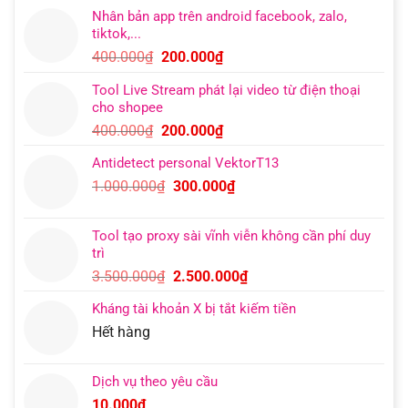
Nhân bản app trên android facebook, zalo,
tiktok,...
Giá
Giá
400.000
₫
200.000
₫
gốc
hiện
Tool Live Stream phát lại video từ điện thoại
là:
tại
cho shopee
400.000₫.
là:
Giá
Giá
400.000
₫
200.000
₫
200.000₫.
gốc
hiện
Antidetect personal VektorT13
là:
tại
Giá
Giá
1.000.000
₫
300.000
₫
400.000₫.
là:
gốc
hiện
200.000₫.
là:
tại
Tool tạo proxy sài vĩnh viễn không cần phí duy
1.000.000₫.
là:
trì
300.000₫.
Giá
Giá
3.500.000
₫
2.500.000
₫
gốc
hiện
Kháng tài khoản X bị tắt kiếm tiền
là:
tại
Hết hàng
3.500.000₫.
là:
2.500.000₫.
Dịch vụ theo yêu cầu
10.000
₫