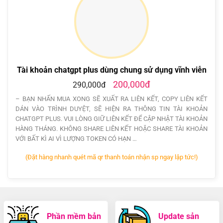
Tài khoản chatgpt plus dùng chung sử dụng vĩnh viễn
200,000đ
290,000đ
– BẠN NHẤN MUA XONG SẼ XUẤT RA LIÊN KẾT, COPY LIÊN KẾT
DÁN VÀO TRÌNH DUYỆT, SẼ HIỆN RA THÔNG TIN TÀI KHOẢN
CHATGPT PLUS. VUI LÒNG GIỮ LIÊN KẾT ĐỂ CẬP NHẬT TÀI KHOẢN
HÀNG THÁNG. KHÔNG SHARE LIÊN KẾT HOẶC SHARE TÀI KHOẢN
VỚI BẤT KÌ AI VÌ LƯỢNG TOKEN CÓ HẠN …
(Đặt hàng nhanh quét mã qr thanh toán nhận sp ngay lập tức!)
Phần mềm bản
Update sản