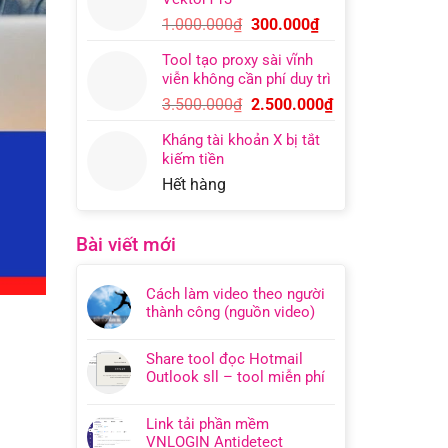
400.000₫.
là:
Giá
Giá
1.000.000
₫
300.000
₫
200.000₫.
gốc
hiện
Tool tạo proxy sài vĩnh
là:
tại
viễn không cần phí duy trì
1.000.000₫.
là:
Giá
Giá
3.500.000
₫
2.500.000
₫
300.000₫.
gốc
hiện
Kháng tài khoản X bị tắt
là:
tại
kiếm tiền
3.500.000₫.
là:
Hết hàng
2.500.000₫.
Bài viết mới
Cách làm video theo người
thành công (nguồn video)
Share tool đọc Hotmail
Outlook sll – tool miễn phí
Link tải phần mềm
VNLOGIN Antidetect