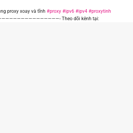
ng proxy xoay và tĩnh
#proxy
#ipv6
#ipv4
#proxytinh
———————————- Theo dõi kênh tại: