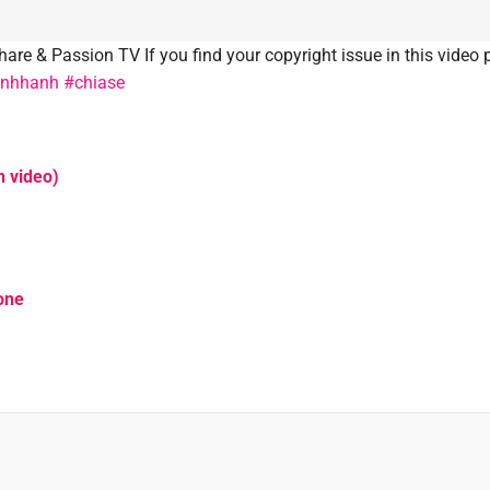
are & Passion TV If you find your copyright issue in this video 
inhhanh
#chiase
n video)
one