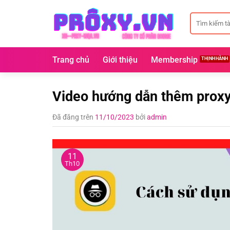
Chuyển
Tìm
đến
kiếm:
nội
dung
Trang chủ
Giới thiệu
Membership
Video hướng dẫn thêm proxy 
Đã đăng trên
11/10/2023
bởi
admin
11
Th10