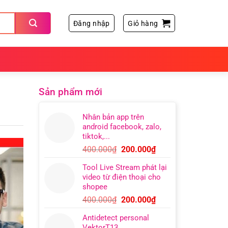
Đăng nhập
Giỏ hàng
Sản phẩm mới
Nhân bản app trên
android facebook, zalo,
tiktok,...
Giá
Giá
400.000
₫
200.000
₫
gốc
hiện
Tool Live Stream phát lại
là:
tại
video từ điện thoại cho
400.000₫.
là:
shopee
200.000₫.
Giá
Giá
400.000
₫
200.000
₫
gốc
hiện
Antidetect personal
là:
tại
VektorT13