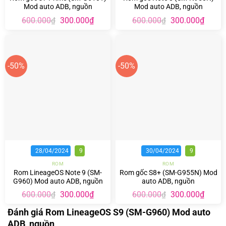
Mod auto ADB, nguồn
Mod auto ADB, nguồn
Giá
Giá
Giá
Giá
600.000
300.000
₫
600.000
300.000
₫
₫
₫
gốc
hiện
gốc
hiện
là:
tại
là:
tại
600.000₫.
là:
600.000₫.
là:
300.000₫.
300.00
-50%
-50%
28/04/2024
9
30/04/2024
9
ROM
ROM
Rom LineageOS Note 9 (SM-
Rom gốc S8+ (SM-G955N) Mod
G960) Mod auto ADB, nguồn
auto ADB, nguồn
Giá
Giá
Giá
Giá
600.000
300.000
₫
600.000
300.000
₫
₫
₫
gốc
hiện
gốc
hiện
là:
tại
là:
tại
Đánh giá Rom LineageOS S9 (SM-G960) Mod auto
600.000₫.
là:
600.000₫.
là:
ADB, nguồn
300.000₫.
300.00