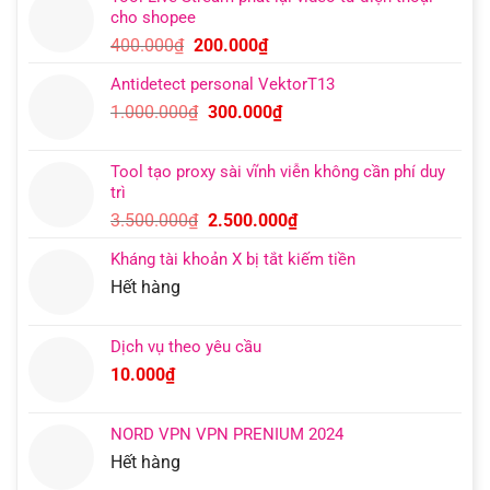
là:
tại
cho shopee
400.000₫.
là:
Giá
Giá
400.000
₫
200.000
₫
200.000₫.
gốc
hiện
Antidetect personal VektorT13
là:
tại
Giá
Giá
1.000.000
₫
300.000
₫
400.000₫.
là:
gốc
hiện
200.000₫.
là:
tại
Tool tạo proxy sài vĩnh viễn không cần phí duy
1.000.000₫.
là:
trì
300.000₫.
Giá
Giá
3.500.000
₫
2.500.000
₫
gốc
hiện
Kháng tài khoản X bị tắt kiếm tiền
là:
tại
Hết hàng
3.500.000₫.
là:
2.500.000₫.
Dịch vụ theo yêu cầu
10.000
₫
NORD VPN VPN PRENIUM 2024
Hết hàng