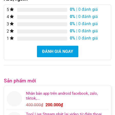
0%
| 0 đánh giá
5
0%
| 0 đánh giá
4
0%
| 0 đánh giá
3
0%
| 0 đánh giá
2
0%
| 0 đánh giá
1
ĐÁNH GIÁ NGAY
Sản phẩm mới
Nhân bản app trên android facebook, zalo,
tiktok,...
Giá
Giá
400.000
₫
200.000
₫
gốc
hiện
Tool Live Stream phát lại video từ điện thoại