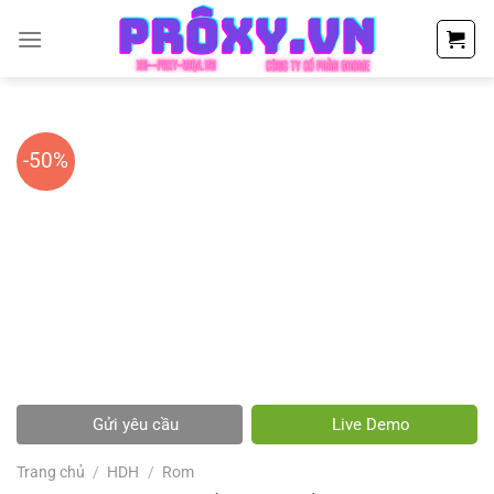
Chuyển
đến
nội
dung
-50%
Gửi yêu cầu
Live Demo
Trang chủ
/
HDH
/
Rom