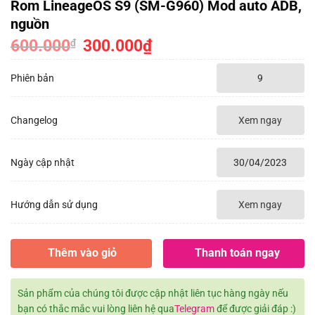
Rom LineageOS S9 (SM-G960) Mod auto ADB,
nguồn
600.000
Giá
300.000
₫
Giá
₫
gốc
hiện
là:
tại
600.000₫.
là:
Phiên bản
9
300.000₫.
Changelog
Xem ngay
Ngày cập nhật
30/04/2023
Hướng dẫn sử dụng
Xem ngay
Thêm vào giỏ
Thanh toán ngay
Sản phẩm của chúng tôi được cập nhật liên tục hàng ngày nếu
bạn có thắc mắc vui lòng liên hệ qua
Telegram
để được giải đáp :)