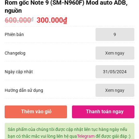
Rom gốc Note 9 (SM-N960F) Mod auto ADB,
nguồn
600.000
Giá
300.000
₫
Giá
₫
gốc
hiện
là:
tại
600.000₫.
là:
Phiên bản
9
300.000₫.
Changelog
Xem ngay
Ngày cập nhật
31/05/2024
Hướng dẫn sử dụng
Xem ngay
Thêm vào giỏ
Thanh toán ngay
Sản phẩm của chúng tôi được cập nhật liên tục hàng ngày nếu
bạn có thắc mắc vui lòng liên hệ qua
Telegram
để được giải đáp :)