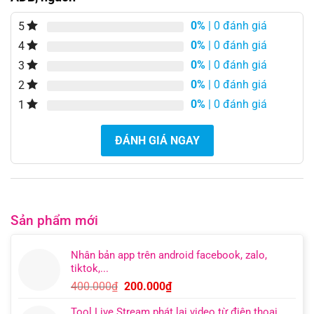
0%
| 0 đánh giá
5
0%
| 0 đánh giá
4
0%
| 0 đánh giá
3
0%
| 0 đánh giá
2
0%
| 0 đánh giá
1
ĐÁNH GIÁ NGAY
Sản phẩm mới
Nhân bản app trên android facebook, zalo,
tiktok,...
Giá
Giá
400.000
₫
200.000
₫
gốc
hiện
Tool Live Stream phát lại video từ điện thoại