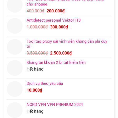
là:
tại
cho shopee
400.000₫.
là:
Giá
Giá
400.000
₫
200.000
₫
200.000₫.
gốc
hiện
Antidetect personal VektorT13
là:
tại
Giá
Giá
1.000.000
₫
300.000
₫
400.000₫.
là:
gốc
hiện
200.000₫.
là:
tại
Tool tạo proxy sài vĩnh viễn không cần phí duy
1.000.000₫.
là:
trì
300.000₫.
Giá
Giá
3.500.000
₫
2.500.000
₫
gốc
hiện
Kháng tài khoản X bị tắt kiếm tiền
là:
tại
Hết hàng
3.500.000₫.
là:
2.500.000₫.
Dịch vụ theo yêu cầu
10.000
₫
NORD VPN VPN PRENIUM 2024
Hết hàng