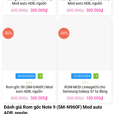
Mod auto ADB, nguồn
Mod auto ADB, nguồn
Giá
Giá
Giá
Giá
600.000
300.000
₫
600.000
300.000
₫
₫
₫
gốc
hiện
gốc
hiện
là:
tại
là:
tại
600.000₫.
là:
600.000₫.
là:
300.000₫.
300.00
-50%
-50%
30/04/2024
9
31/05/2024
9
ROM
HDH
Rom gốc S9 (SM-G960F) Mod
ROM MOD LineageOS cho
auto ADB, nguồn
Samsung Galaxy S7 tự động
khởi động và tự nhận adb
Giá
Giá
Giá
Giá
600.000
300.000
₫
200.000
100.000
₫
₫
₫
gốc
hiện
gốc
hiện
là:
tại
là:
tại
Đánh giá Rom gốc Note 9 (SM-N960F) Mod auto
600.000₫.
là:
200.000₫.
là:
ADB, nguồn
300.000₫.
100.00