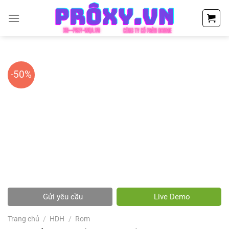
Chuyển
đến
nội
dung
-50%
Gửi yêu cầu
Live Demo
Trang chủ
/
HDH
/
Rom